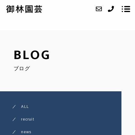
ABOUT
BLOG
SERVICE
ブログ
CASE
ACCESS
BLOG
ALL
CONTACT
recruit
RECRUIT
news