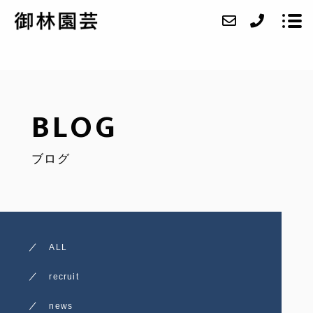
ABOUT
BLOG
SERVICE
ブログ
CASE
ACCESS
BLOG
ALL
CONTACT
recruit
RECRUIT
news