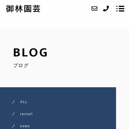
ABOUT
BLOG
SERVICE
ブログ
CASE
ACCESS
BLOG
ALL
CONTACT
recruit
RECRUIT
news