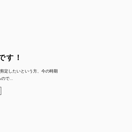
です！
剪定したいという方、今の時期
で...