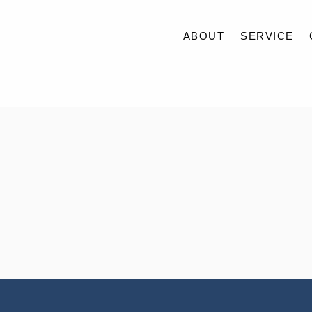
ABOUT
SERVICE
ABOUT
SERVICE
CASE
ACCESS
BLOG
CONTACT
RECRUIT