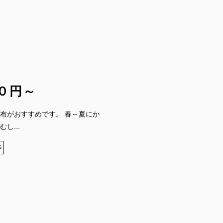
０円～
布がおすすめです。 春～夏にか
し...
G