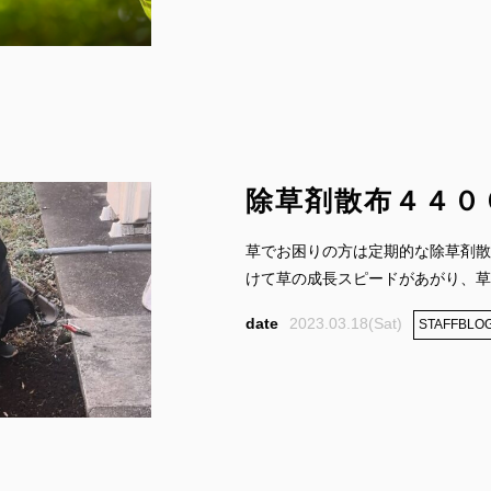
除草剤散布４４０
草でお困りの方は定期的な除草剤散
けて草の成長スピードがあがり、草む
2023.03.18(Sat)
STAFFBLO