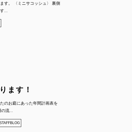
ます。 〈ミニサコッシュ〉 裏側
...
ります！
たのお庭にあった年間計画表を
流...
STAFFBLOG