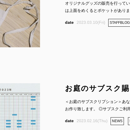
オリジナルグッズの販売を行ってい
は上面をめくるとポケットがあります
2023.03.10(Fri)
STAFFBLOG
お庭のサブスク賜
＜お庭のサブスクリプション＞あな
お作り致します。 ◎サブスクご利用の
2023.02.16(Thu)
NEWS