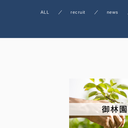
ALL
recruit
news