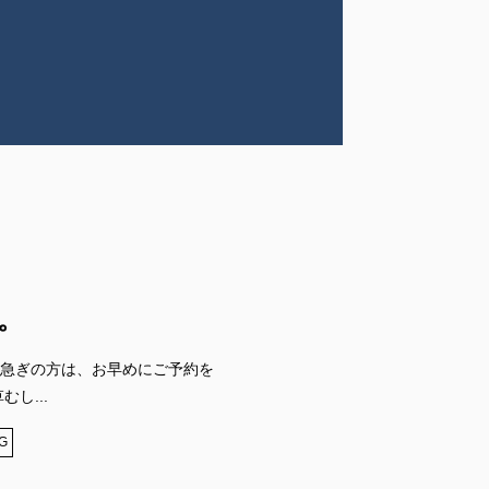
。
急ぎの方は、お早めにご予約を
し...
G